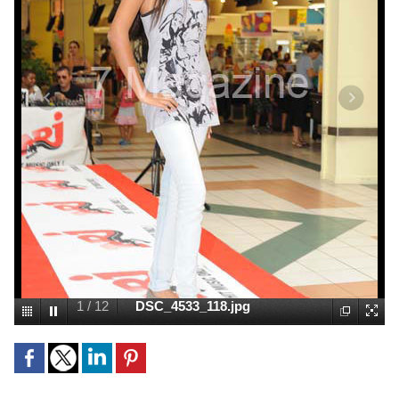
1
/
12
DSC_4533_118.jpg