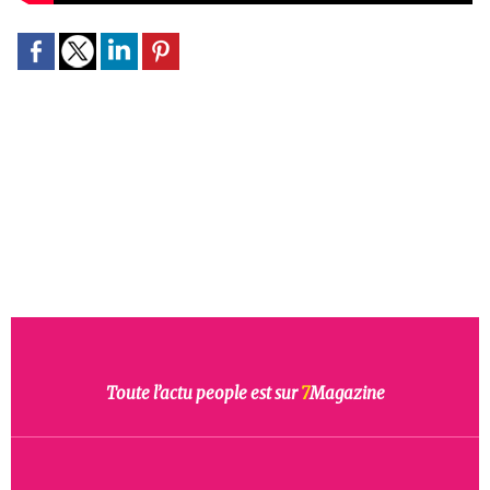
Toute l’actu people est sur
7
Magazine