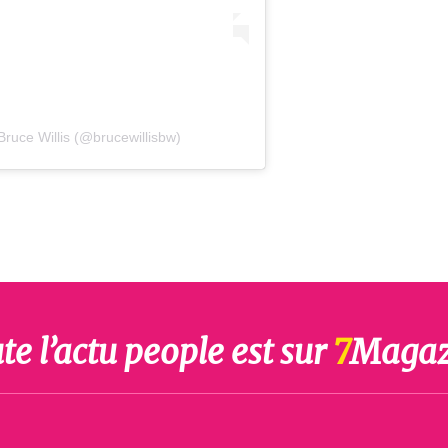
Bruce Willis (@brucewillisbw)
te l’actu people est sur
7
Magaz