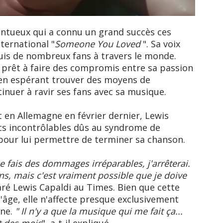
lentueux qui a connu un grand succès ces
ternational "
Someone You Loved
". Sa voix
is de nombreux fans à travers le monde.
t prêt à faire des compromis entre sa passion
 en espérant trouver des moyens de
inuer à ravir ses fans avec sa musique.
 en Allemagne en février dernier, Lewis
ics incontrôlables dûs au syndrome de
 pour lui permettre de terminer sa chanson.
me fais des dommages irréparables, j'arrêterai.
ns, mais c'est vraiment possible que je doive
laré Lewis Capaldi au Times. Bien que cette
'âge, elle n'affecte presque exclusivement
ène.
" Il n'y a que la musique qui me fait ça...
t des mois
", a-t-il expliqué.