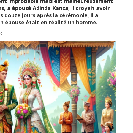
ment improbable mais est malheureusement
ns, a épousé Adinda Kanza, il croyait avoir
s douze jours après la cérémonie, il a
n épouse était en réalité un homme.
30