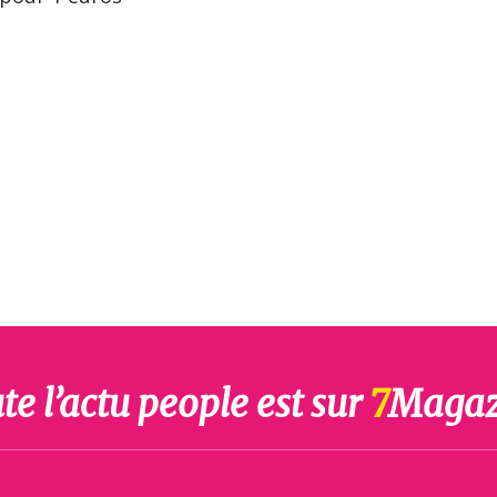
te l’actu people est sur
7
Magaz