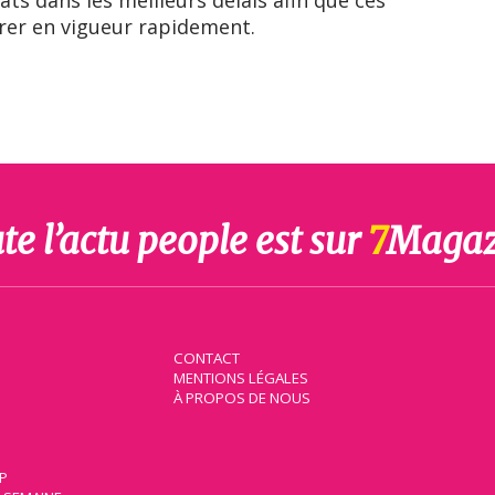
ts dans les meilleurs délais afin que ces
rer en vigueur rapidement.
te l’actu people est sur
7
Magaz
CONTACT
MENTIONS LÉGALES
À PROPOS DE NOUS
IP