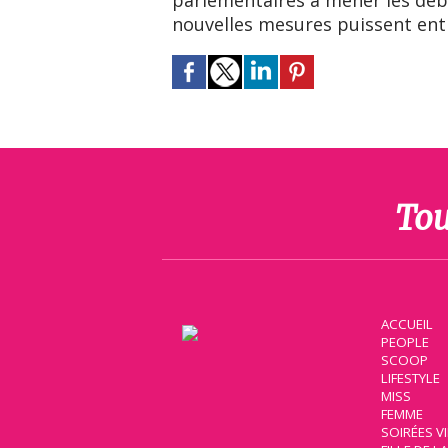
parlementaires à mener les déba
nouvelles mesures puissent ent
Tou
ACCUEIL
PEOPLE
SCOOP
LIFESTYLE
MISS
FEMME
SOIRÉES V