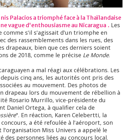
is Palacios a triomphé face à la Thaïlandaise
Les
une vague d'enthousiasme au Nicaragua
.
e comme s'il s'agissait d'un triomphe en
ec des rassemblements dans les rues, des
es drapeaux, bien que ces derniers soient
ions de 2018, comme le précise
Le Monde
.
araguayen a mal réagi aux célébrations. Les
depuis cinq ans, les autorités ont pris des
associées au mouvement. Des photos de
un drapeau lors du mouvement de rébellion à
cité Rosario Murrillo, vice-présidente du
 Daniel Ortega, à qualifier cela de
ssière
". En réaction, Karen Celebertti, la
oncours, a été refoulée à l'aéroport, son
t l'organisation Miss Univers a appelé le
té des personnes liées au concours local.