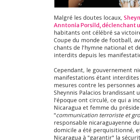
Malgré les doutes locaux,
Sheynn
Anntonia Porsild, déclenchant 
habitants ont célébré sa victoir
Coupe du monde de football, av
chants de l'hymne national et d
interdits depuis les manifestat
Cependant, le gouvernement nic
manifestations étant interdites 
mesures contre les personnes 
Sheynnis Palacios brandissant 
l'époque ont circulé, ce qui a in
Nicaragua et femme du président
"
communication terroriste et gro
responsable nicaraguayenne du c
domicile a été perquisitionné, e
Nicaragua à "garantir" la sécuri