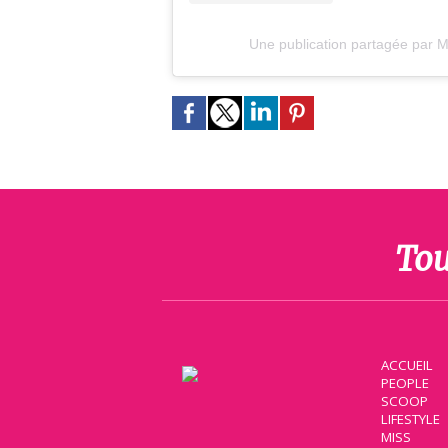
Une publication partagée par 
Tou
ACCUEIL
PEOPLE
SCOOP
LIFESTYLE
MISS