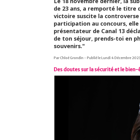
Le 18 novembre dernier, la su
de 23 ans, a remporté le titre
victoire suscite la controvers
participation au concours, elle 
présentateur de Canal 13 décla
de ton séjour, prends-toi en p
souvenirs."
Par Chloé Grondin - Publié le Lundi 4 Décembre 202
Des doutes sur la sécurité et le bien-