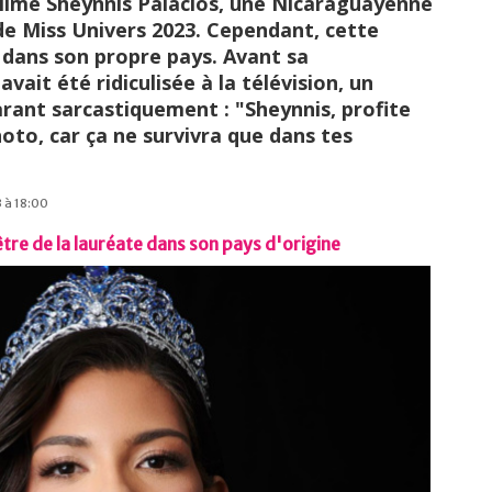
blime Sheynnis Palacios, une Nicaraguayenne
 de Miss Univers 2023. Cependant, cette
e dans son propre pays. Avant sa
avait été ridiculisée à la télévision, un
rant sarcastiquement : "Sheynnis, profite
hoto, car ça ne survivra que dans tes
3 à 18:00
être de la lauréate dans son pays d'origine