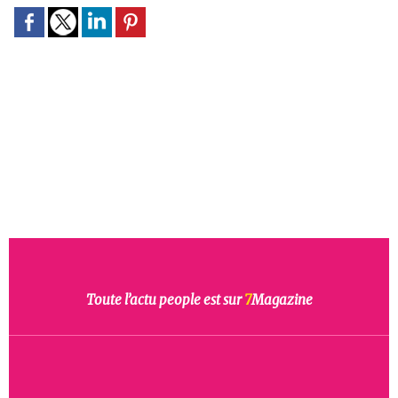
Toute l’actu people est sur
7
Magazine