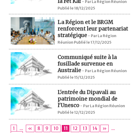
la Fèt Kaf
-
Par La Région Réunion
Publié le 18/12/2025
La Région et le BRGM
renforcent leur partenariat
stratégique
-
Par La Région
Réunion Publié le 17/12/2025
Communiqué suite à la
fusillade survenue en
Australie
-
Par La Région Réunion
Publié le 15/12/2025
L'entrée du Dipavali au
patrimoine mondial de
l'Unesco
-
Par La Région Réunion
Publié le 12/12/2025
1
...
«
8
9
10
11
12
13
14
»
...