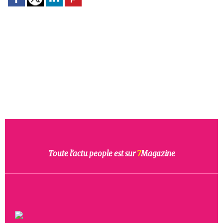
Toute l’actu people est sur
7
Magazine