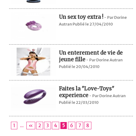
Un sex toy extra !
-
Par Dorine
Autran Publié le 27/04/2010
Un enterement de vie de
jeune fille
-
Par Dorine Autran
Publié le 20/04/2010
Faites la "Love-Toys"
experience
-
Par Dorine Autran
Publié le 22/03/2010
1
...
«
2
3
4
5
6
7
8