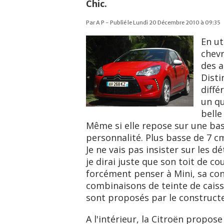
Chic.
Par A P - Publié le Lundi 20 Décembre 2010 à 09:35
En ut
chevr
des a
Disti
diffé
un q
belle
Même si elle repose sur une bas
personnalité. Plus basse de 7 cm
Je ne vais pas insister sur les d
je dirai juste que son toit de co
forcément penser à Mini, sa conc
combinaisons de teinte de caiss
sont proposés par le constructe
A l'intérieur, la Citroën propos