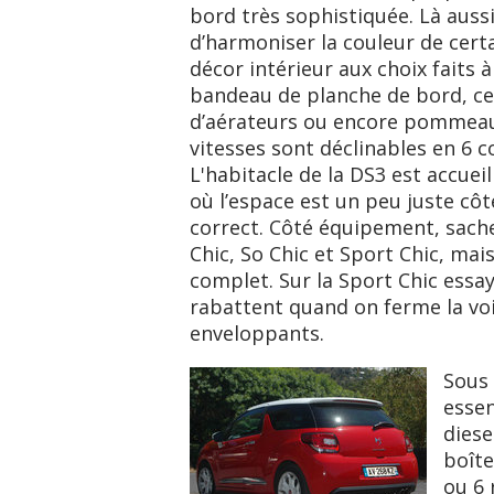
bord très sophistiquée. Là aussi
d’harmoniser la couleur de cert
décor intérieur aux choix faits à 
bandeau de planche de bord, ce
d’aérateurs ou encore pommeau 
vitesses sont déclinables en 6 co
L'habitacle de la DS3 est accuei
où l’espace est un peu juste côt
correct. Côté équipement, sachez
Chic, So Chic et Sport Chic, mais
complet. Sur la Sport Chic essay
rabattent quand on ferme la voi
enveloppants.
Sous 
essen
diese
boîte
ou 6 