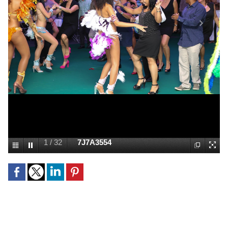
1
/
32
7J7A3554