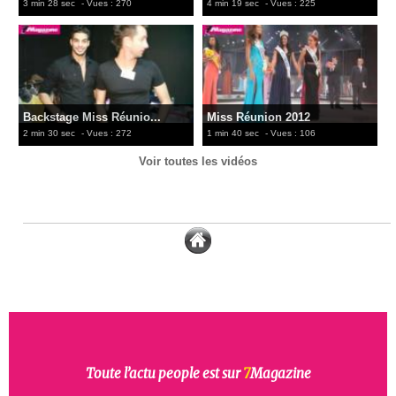
3 min 28 sec
- Vues : 270
4 min 19 sec
- Vues : 225
Backstage Miss Réunio...
Miss Réunion 2012
2 min 30 sec
- Vues : 272
1 min 40 sec
- Vues : 106
Voir toutes les vidéos
Toute l’actu people est sur
7
Magazine