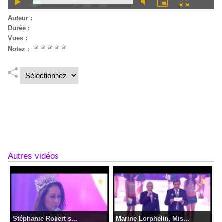
Auteur :
Durée :
2 min 57 sec
Vues :
258
Notez :
C’est un événement dans le monde la nuit dionysienne,
l'ouverture du nouvel établissement, L'étoile en lieu et place de
l’ex Fashion à Saint-Denis.
Lire la suite
Autres vidéos
Stéphanie Robert s...
Marine Lorphelin, Mis...