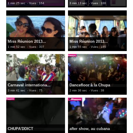
1 min 25 sec
- Vues : 164
3 min 13 sec
- Vues : 188
Miss Réunion 2013...
Miss Réunion 2013...
1 min 52 sec
- Vues : 307
1 min 55 sec
- Vues : 185
Carnaval internationa...
Dancefloor à la Chupa
3 min 41 sec
- Vues : 75
2 min 36 sec
- Vues : 38
CHUPA'DDICT
after show, au cubana