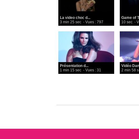
La video choc d...
Game of Th
3 min 25 sec
- Vues : 797
10 sec
- V
Présentation d...
Vidéo Dan
1 min 15 sec
- Vues : 31
2 min 58 