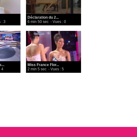
Déclaration du 2...
 : 3
6 min 50 sec
- Vues : 0
...
Miss France Flor...
 4
2 min 5 sec
- Vues : 5