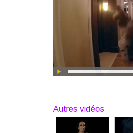
Son clip en mode "fait main" ne cesse de faire le
de choix artistiques pour son nouvel album, très l
Autres vidéos