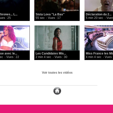
rones... L...
Sista Lova "La Bas"
Déclaration du 2...
ues : 25
55 sec
- Vues : 17
5 min 20 sec
- Vues
se avec le...
Les Candidates Mis...
Miss France les Mis
sec
- Vues : 22
2 min 4 sec
- Vues : 30
4 min 4 sec
- Vues :
Voir toutes les vidéos