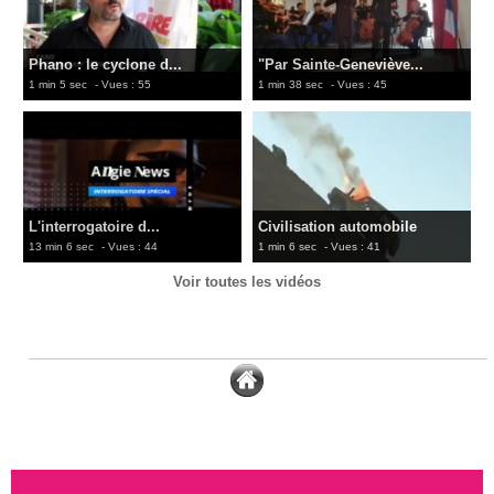
Phano : le cyclone d...
"Par Sainte-Geneviève...
1 min 5 sec
- Vues : 55
1 min 38 sec
- Vues : 45
L'interrogatoire d...
Civilisation automobile
13 min 6 sec
- Vues : 44
1 min 6 sec
- Vues : 41
Voir toutes les vidéos