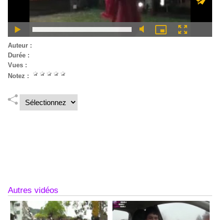
Auteur :
Chloé Grondin
Durée :
1 min 11 sec
Vues :
58
Notez :
Melina et Alex sont danseuses de Ori tahitien... Pour la toute
première fois Tahiti Réunion fait venir des danseuses, dont une
grande championne de France et de Tahiti. Mélina Wamytan a
gagné ...
Lire la suite
Autres vidéos