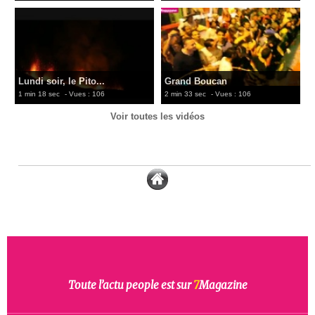
Lundi soir, le Pito...
Grand Boucan
1 min 18 sec
- Vues : 106
2 min 33 sec
- Vues : 106
Voir toutes les vidéos
Toute l’actu people est sur
7
Magazine