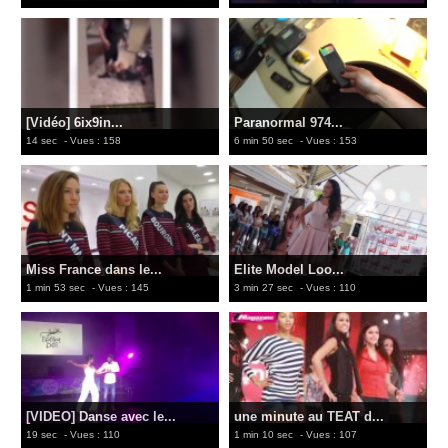
[Vidéo] 6ix9in...
Paranormal 974...
14 sec
- Vues : 158
6 min 50 sec
- Vues : 153
Miss France dans le...
Elite Model Loo...
1 min 53 sec
- Vues : 145
3 min 27 sec
- Vues : 110
[VIDEO] Danse avec le...
une minute au TEAT d...
19 sec
- Vues : 110
1 min 10 sec
- Vues : 107