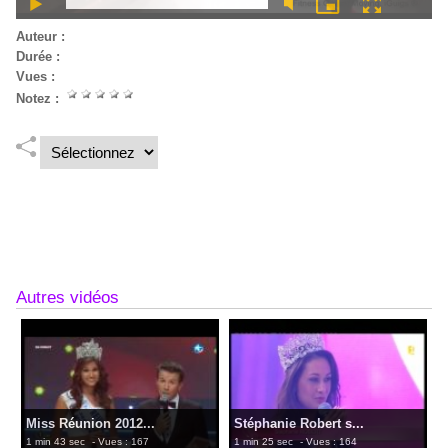
Auteur :
Durée :
5 min 22 sec
Vues :
124
Notez :
Un record à la Réunion pour un cours de fitness géant à la
nordev. Nous y étions.
Lire la suite
Autres vidéos
Miss Réunion 2012...
Stéphanie Robert s...
1 min 43 sec
- Vues : 167
1 min 25 sec
- Vues : 164