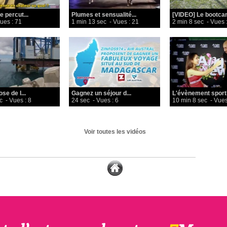
e percut...
Plumes et sensualité...
[VIDEO] Le bootcam
ues : 71
1 min 13 sec
- Vues : 21
2 min 8 sec
- Vues 
se de l...
Gagnez un séjour d...
L'évènement sportif 
c
- Vues : 8
24 sec
- Vues : 6
10 min 8 sec
- Vues
Voir toutes les vidéos