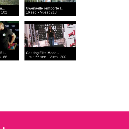
...
Gwenaëlle remporte l...
: 102
16 sec
- Vues : 213
l...
Casting Elite Mode...
 : 68
1 min 56 sec
- Vues : 200