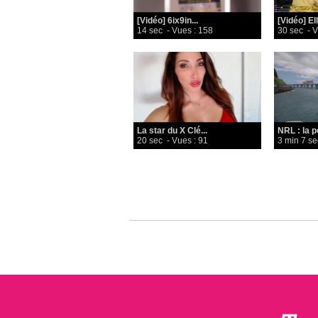
[Vidéo] 6ix9in...
[Vidéo] Ell
14 sec
- Vues : 158
30 sec
- V
La star du X Clé...
NRL : la po
20 sec
- Vues : 91
3 min 7 se