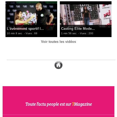
L'évènement sportif l...
Casting Elite Mode...
10 min 8 sec
- Vues : 68
1 min 56 sec
- Vues : 200
Voir toutes les vidéos
Toute l’actu people est sur
7
Magazine