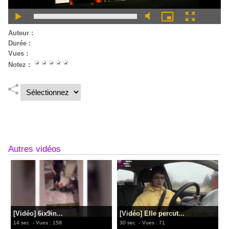
Auteur :
Durée :
Vues :
224
Notez :
Lire la suite
Autres vidéos
[Vidéo] 6ix9in...
[Vidéo] Elle percut...
14 sec
- Vues : 158
30 sec
- Vues : 71