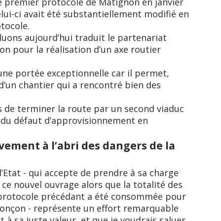
 le premier protocole de Matignon en janvier
elui-ci avait été substantiellement modifié en
tocole.
uons aujourd’hui traduit le partenariat
ion pour la réalisation d’un axe routier
une portée exceptionnelle car il permet,
d’un chantier qui a rencontré bien des
s de terminer la route par un second viaduc
r du défaut d’approvisionnement en
ivement à l’abri des dangers de la
 l’Etat - qui accepte de prendre à sa charge
 ce nouvel ouvrage alors que la totalité des
 protocole précédant a été consommée pour
tronçon - représente un effort remarquable
à sa juste valeur, et que je voudrais saluer,