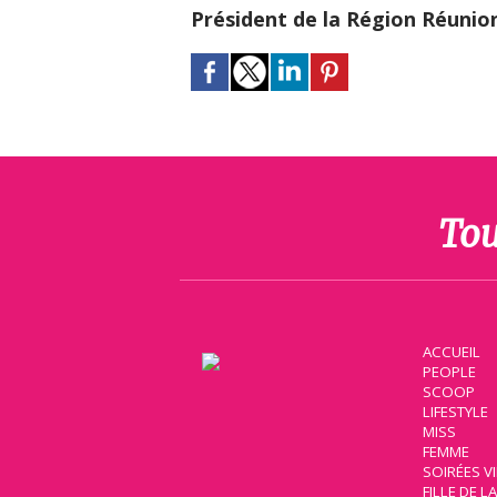
Président de la Région Réunio
Tou
ACCUEIL
PEOPLE
SCOOP
LIFESTYLE
MISS
FEMME
SOIRÉES V
FILLE DE L