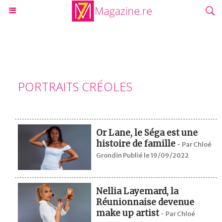
PORTRAITS CRÉOLES
Or Lane, le Séga est une
histoire de famille
-
Par Chloé
Grondin Publié le 19/09/2022
Nellia Layemard, la
Réunionnaise devenue
make up artist
-
Par Chloé