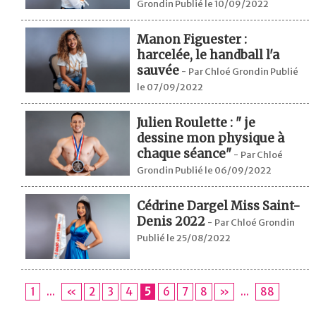
Grondin Publié le 10/09/2022
Manon Figuester :
harcelée, le handball l'a
sauvée
-
Par Chloé Grondin Publié
le 07/09/2022
Julien Roulette : " je
dessine mon physique à
chaque séance"
-
Par Chloé
Grondin Publié le 06/09/2022
Cédrine Dargel Miss Saint-
Denis 2022
-
Par Chloé Grondin
Publié le 25/08/2022
1
...
«
2
3
4
5
6
7
8
»
...
88