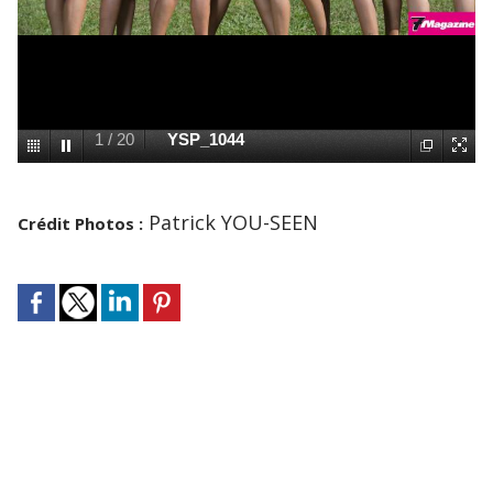
1
/
20
YSP_1044
Patrick YOU-SEEN
Crédit Photos :