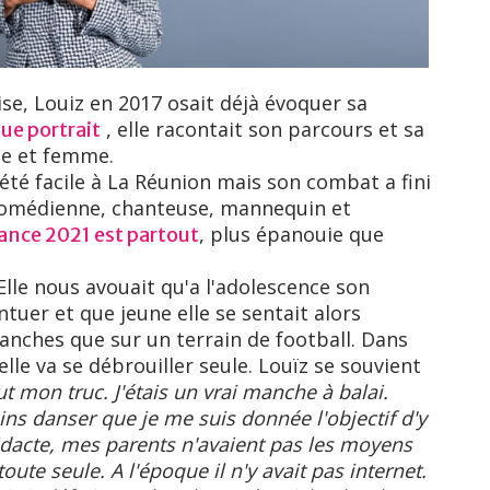
rise, Louiz en 2017 osait déjà évoquer sa
, elle racontait son parcours et sa
ue portrait
e et femme.
été facile à La Réunion mais son combat a fini
a comédienne, chanteuse, mannequin et
, plus épanouie que
ance 2021 est partout
. Elle nous avouait qu'a l'adolescence son
ntuer et que jeune elle se sentait alors
lanches que sur un terrain de football. Dans
elle va se débrouiller seule. Louïz se souvient
ut mon truc. J'étais un vrai manche à balai.
ins danser que je me suis donnée l'objectif d'y
didacte, mes parents n'avaient pas les moyens
toute seule. A l'époque il n'y avait pas internet.