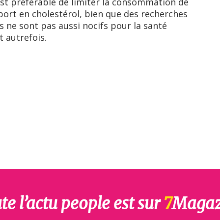
l est préférable de limiter la consommation de
port en cholestérol, bien que des recherches
 ne sont pas aussi nocifs pour la santé
t autrefois.
te l’actu people est sur
7
Magaz