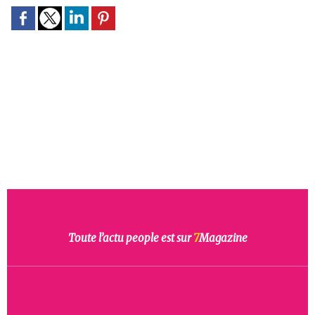
Toute l’actu people est sur
7
Magazine