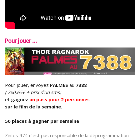
Pour jouer …
Pour jouer, envoyez
PALMES
au
7388
( 2x0,65€ + prix d’un sms)
et
gagnez
un pass pour 2 personnes
sur le film de la semaine.
50 places à gagner par semaine
Zinfos 974 n’est pas responsable de la déprogrammation