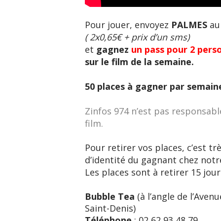
Pour jouer, envoyez
PALMES
a
( 2x0,65€ + prix d’un sms)
et
gagnez
un pass pour 2 pers
sur le film de la semaine.
50 places à gagner par semain
Zinfos 974 n’est pas responsab
film.
Pour retirer vos places, c’est t
d’identité du gagnant chez notr
Les places sont à retirer 15 jou
Bubble Tea
(à l’angle de l’Aven
Saint-Denis)
Téléphone
: 02 62 93 48 79