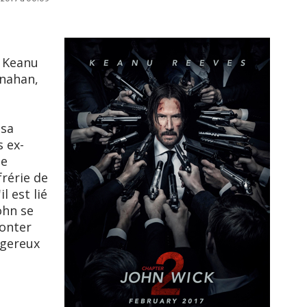
c Keanu
ynahan,
 sa
s ex-
le
rérie de
l est lié
ohn se
ronter
ngereux