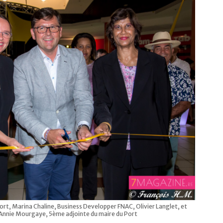
rt, Marina Chaline, Business Developper FNAC, Olivier Langlet, et
Annie Mourgaye, 5ème adjointe du maire du Port