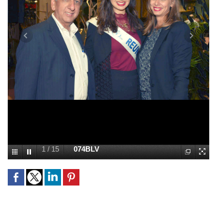
2
/
15
070BLV