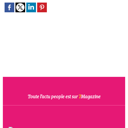
Toute l’actu people est sur
7
Magazine