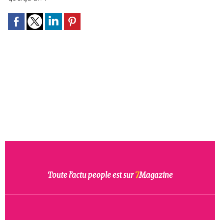
Toute l’actu people est sur
7
Magazine