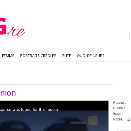
FEMME
PORTRAITS CRÉOLES
ELITE
QUOI DE NEUF ?
union
Auteur :
A 
Durée :
29
Vues :
466
Notez :