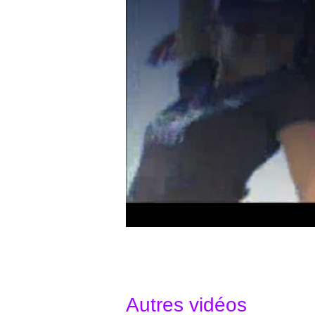
Elles étaient 12 mannequins sur le podium du Ca
Elite Model Look Réunion. Le jury, présidé par St
Autres vidéos