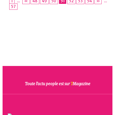
1
...
«
48
49
50
51
52
53
54
»
...
57
Toute l’actu people est sur
7
Magazine