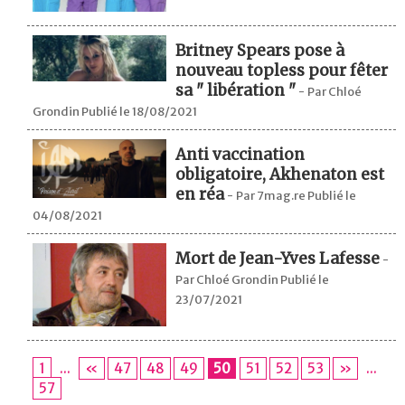
Britney Spears pose à
nouveau topless pour fêter
sa " libération "
-
Par Chloé
Grondin Publié le 18/08/2021
Anti vaccination
obligatoire, Akhenaton est
en réa
-
Par 7mag.re Publié le
04/08/2021
Mort de Jean-Yves Lafesse
-
Par Chloé Grondin Publié le
23/07/2021
1
...
«
47
48
49
50
51
52
53
»
...
57