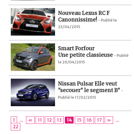
Nouveau Lexus RC F
Canonnissime!
-
Publié le
23/04/2015
Smart Forfour
Une petite classieuse
-
Publié
le 20/04/2015
Nissan Pulsar Elle veut
"secouer" le segment B"
-
Publié le 17/02/2015
1
...
«
11
12
13
14
15
16
17
»
...
22