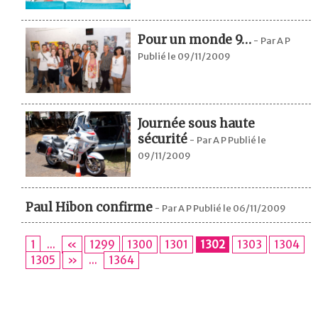
Pour un monde 9…
-
Par A P
Publié le 09/11/2009
Journée sous haute
sécurité
-
Par A P Publié le
09/11/2009
Paul Hibon confirme
-
Par A P Publié le 06/11/2009
1
...
«
1299
1300
1301
1302
1303
1304
1305
»
...
1364