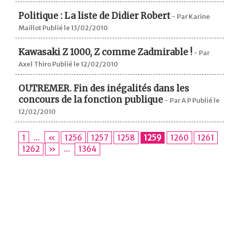
Politique : La liste de Didier Robert
-
Par Karine
Maillot Publié le 13/02/2010
Kawasaki Z 1000, Z comme Zadmirable !
-
Par
Axel Thiro Publié le 12/02/2010
OUTREMER. Fin des inégalités dans les
concours de la fonction publique
-
Par A P Publié le
12/02/2010
1
...
«
1256
1257
1258
1259
1260
1261
1262
»
...
1364