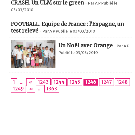
CRASH. Un ULM sur le green
-
Par A P Publié le
03/03/2010
FOOTBALL. Equipe de France : l'Espagne, un
test relevé
-
Par A P Publié le 03/03/2010
Un Noël avec Orange
-
Par A P
Publié le 03/03/2010
1
...
«
1243
1244
1245
1246
1247
1248
1249
»
...
1363