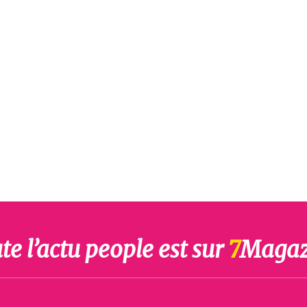
te l’actu people est sur
7
Magaz