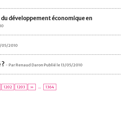
 du développement économique en
10
13/05/2010
 ?
-
Par Renaud Daron Publié le 13/05/2010
1202
1203
»
...
1364