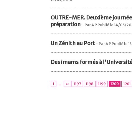
OUTRE-MER. Deuxième journée
préparation
-
Par A P Publié le 14/05/20
Un Zénith au Port
-
Par A P Publié le 
Des imams formés à l'Université
1
...
«
1197
1198
1199
1200
1201